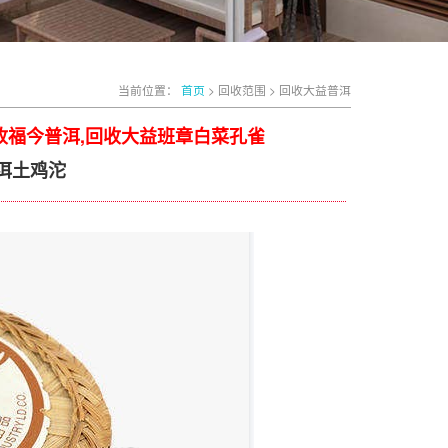
当前位置：
首页
> 回收范围 > 回收大益普洱
收福今普洱,回收大益班章白菜孔雀
洱土鸡沱