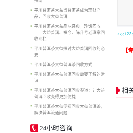
指南
平川普洱茶大益当普洱茶成为理财产
品，回收大益普洱
平川普洱茶大益品味经典，珍馐回收
——大益普洱、福今、陈升号老班章回
<<
<
1
2
3
收专栏
平川普洱茶大益探讨大益普洱回收的必
【专
要
平川普洱茶大益普洱茶回收方式
平川普洱茶大益普洱回收需要了解的常
识
相
平川普洱茶大益普洱回收渠道：让大益
普洱回收变得更加便捷
平川普洱茶大益便捷回收大益普洱茶，
解决普洱流通问题
24小时咨询