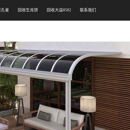
只孔雀
回收生肖饼
回收大益8582
联系我们