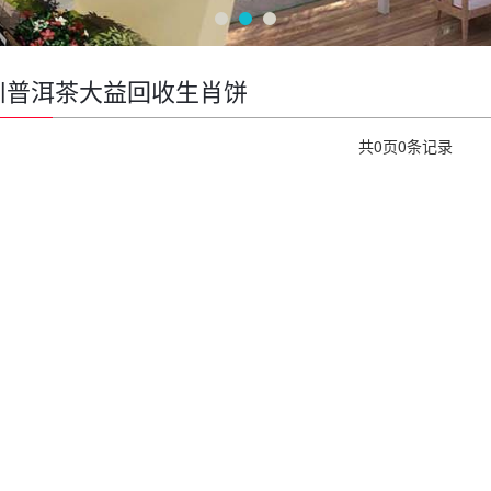
川普洱茶大益回收生肖饼
共
0
页
0
条记录