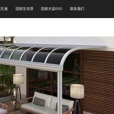
只孔雀
回收生肖饼
回收大益8582
联系我们