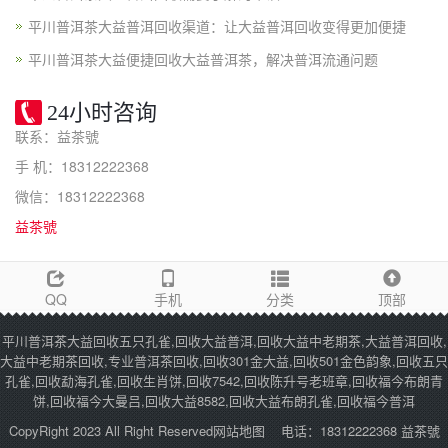
平川普洱茶大益普洱回收渠道：让大益普洱回收变得更加便捷
平川普洱茶大益便捷回收大益普洱茶，解决普洱流通问题
24小时咨询
联系：益茶號
手 机：18312222368
微信：18312222368
益茶號
QQ
手机
分类
顶部
平川普洱茶大益回收五只孔雀,回收大益普洱,回收大益中老期茶,大益普洱回收,
大益中老期茶回收,专业普洱茶回收,回收301金大益,回收501金色韵象,回收五只
孔雀,回收勐海孔雀,回收生肖饼,回收7542,回收陈升号老班章,回收福今布朗青
饼,回收福今大曼吕,回收大益8582,回收大益布朗孔雀,回收福今普洱
CopyRight 2023 All Right Reserved
网站地图
电话：18312222368 益茶號