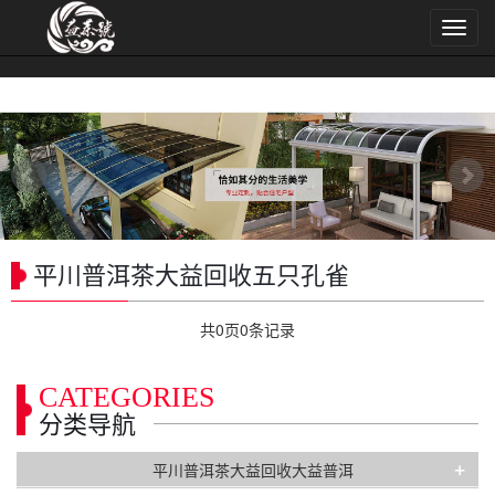
导
航
菜
单
平川普洱茶大益回收五只孔雀
共
0
页
0
条记录
CATEGORIES
分类导航
+
平川普洱茶大益回收大益普洱