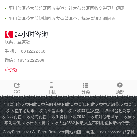
平川普洱茶大益普洱回收渠道：让大益普洱回收变得更加便捷
平川普洱茶大益便捷回收大益普洱茶，解决普洱流通问题
24小时咨询
联系：益茶號
手 机：18312222368
微信：18312222368
益茶號
QQ
手机
分类
顶部
平川普洱茶大益回收大益布朗孔雀,回收大益普洱,回收大益中老期茶,大益普洱
回收,大益中老期茶回收,专业普洱茶回收,回收301金大益,回收501金色韵象,回
收五只孔雀,回收勐海孔雀,回收生肖饼,回收7542,回收陈升号老班章,回收福今
布朗青饼,回收福今大曼吕,回收大益8582,回收大益布朗孔雀,回收福今普洱
CopyRight 2023 All Right Reserved
网站地图
电话：18312222368 益茶號