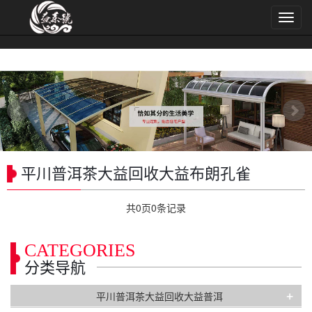
导
航
菜
单
平川普洱茶大益回收大益布朗孔雀
共
0
页
0
条记录
CATEGORIES
分类导航
+
平川普洱茶大益回收大益普洱