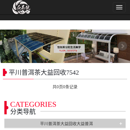
导
航
菜
单
平川普洱茶大益回收7542
共
0
页
0
条记录
CATEGORIES
分类导航
+
平川普洱茶大益回收大益普洱