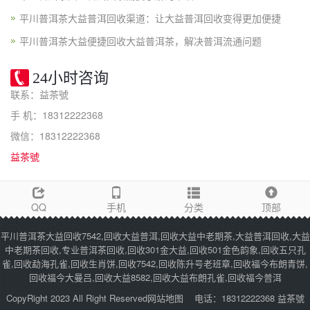
平川普洱茶大益普洱回收渠道：让大益普洱回收变得更加便捷
平川普洱茶大益便捷回收大益普洱茶，解决普洱流通问题
24小时咨询
联系：益茶號
手 机：18312222368
微信：18312222368
益茶號
QQ
手机
分类
顶部
平川普洱茶大益回收7542,回收大益普洱,回收大益中老期茶,大益普洱回收,大益
中老期茶回收,专业普洱茶回收,回收301金大益,回收501金色韵象,回收五只孔
雀,回收勐海孔雀,回收生肖饼,回收7542,回收陈升号老班章,回收福今布朗青饼,
回收福今大曼吕,回收大益8582,回收大益布朗孔雀,回收福今普洱
CopyRight 2023 All Right Reserved
网站地图
电话：18312222368 益茶號