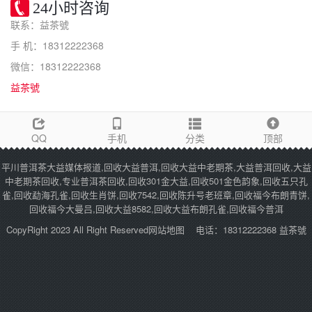
24小时咨询
联系：益茶號
手 机：18312222368
微信：18312222368
益茶號
QQ
手机
分类
顶部
平川普洱茶大益媒体报道,回收大益普洱,回收大益中老期茶,大益普洱回收,大益
中老期茶回收,专业普洱茶回收,回收301金大益,回收501金色韵象,回收五只孔
雀,回收勐海孔雀,回收生肖饼,回收7542,回收陈升号老班章,回收福今布朗青饼,
回收福今大曼吕,回收大益8582,回收大益布朗孔雀,回收福今普洱
CopyRight 2023 All Right Reserved
网站地图
电话：18312222368 益茶號