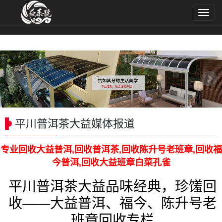
导
航
菜
单
平川普洱茶大益媒体报道
专业回收大益普洱,回收普洱茶,回收陈升号老班章,回收福
今普洱,回收大益班章白菜孔雀
平川普洱茶大益品味经典，珍馐回
收——大益普洱、福今、陈升号老
班章回收专栏