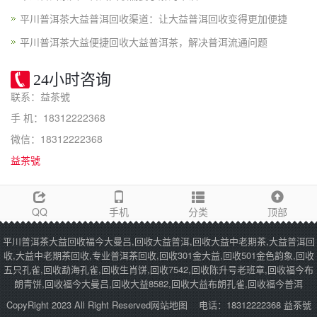
平川普洱茶大益普洱回收渠道：让大益普洱回收变得更加便捷
平川普洱茶大益便捷回收大益普洱茶，解决普洱流通问题
24小时咨询
联系：益茶號
手 机：18312222368
微信：18312222368
益茶號
QQ
手机
分类
顶部
平川普洱茶大益回收福今大曼吕,回收大益普洱,回收大益中老期茶,大益普洱回
收,大益中老期茶回收,专业普洱茶回收,回收301金大益,回收501金色韵象,回收
五只孔雀,回收勐海孔雀,回收生肖饼,回收7542,回收陈升号老班章,回收福今布
朗青饼,回收福今大曼吕,回收大益8582,回收大益布朗孔雀,回收福今普洱
CopyRight 2023 All Right Reserved
网站地图
电话：18312222368 益茶號