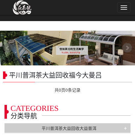
导
航
菜
单
平川普洱茶大益回收福今大曼吕
共
0
页
0
条记录
CATEGORIES
分类导航
+
平川普洱茶大益回收大益普洱